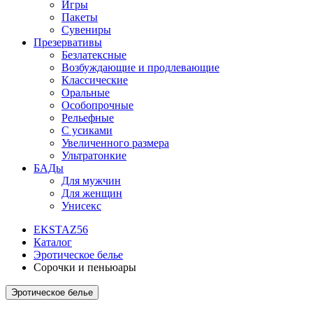
Игры
Пакеты
Сувениры
Презервативы
Безлатексные
Возбуждающие и продлевающие
Классические
Оральные
Особопрочные
Рельефные
С усиками
Увеличенного размера
Ультратонкие
БАДы
Для мужчин
Для женщин
Унисекс
EKSTAZ56
Каталог
Эротическое белье
Сорочки и пеньюары
Эротическое белье