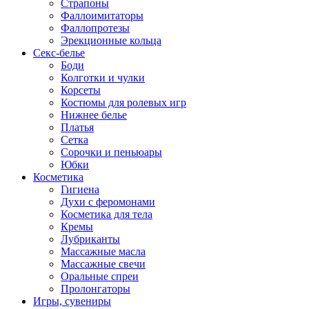
Страпоны
Фаллоимитаторы
Фаллопротезы
Эрекционные кольца
Секс-белье
Боди
Колготки и чулки
Корсеты
Костюмы для ролевых игр
Нижнее белье
Платья
Сетка
Сорочки и пеньюары
Юбки
Косметика
Гигиена
Духи с феромонами
Косметика для тела
Кремы
Лубриканты
Массажные масла
Массажные свечи
Оральные спреи
Пролонгаторы
Игры, сувениры