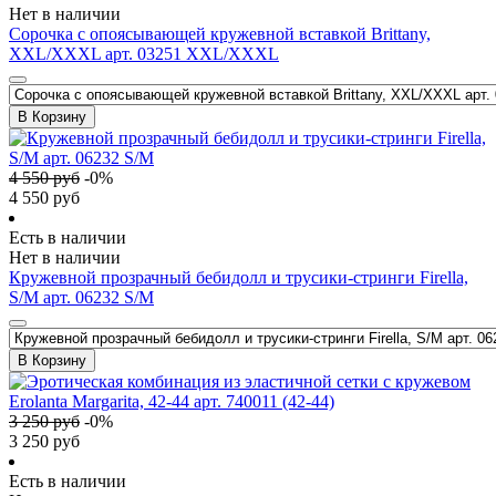
Нет в наличии
Сорочка с опоясывающей кружевной вставкой Brittany,
XXL/XXXL арт. 03251 XXL/XXXL
В Корзину
4 550
руб
-
0
%
4 550
руб
Есть в наличии
Нет в наличии
Кружевной прозрачный бебидолл и трусики-стринги Firella,
S/M арт. 06232 S/M
В Корзину
3 250
руб
-
0
%
3 250
руб
Есть в наличии