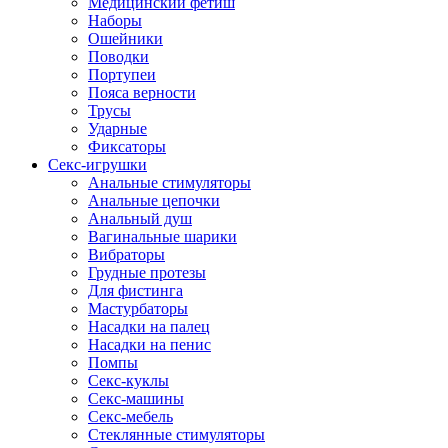
Медицинский фетиш
Наборы
Ошейники
Поводки
Портупеи
Пояса верности
Трусы
Ударные
Фиксаторы
Секс-игрушки
Анальные стимуляторы
Анальные цепочки
Анальный душ
Вагинальные шарики
Вибраторы
Грудные протезы
Для фистинга
Мастурбаторы
Насадки на палец
Насадки на пенис
Помпы
Секс-куклы
Секс-машины
Секс-мебель
Стеклянные стимуляторы