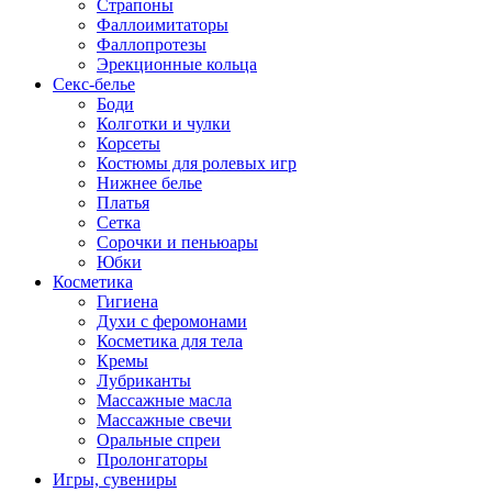
Страпоны
Фаллоимитаторы
Фаллопротезы
Эрекционные кольца
Секс-белье
Боди
Колготки и чулки
Корсеты
Костюмы для ролевых игр
Нижнее белье
Платья
Сетка
Сорочки и пеньюары
Юбки
Косметика
Гигиена
Духи с феромонами
Косметика для тела
Кремы
Лубриканты
Массажные масла
Массажные свечи
Оральные спреи
Пролонгаторы
Игры, сувениры