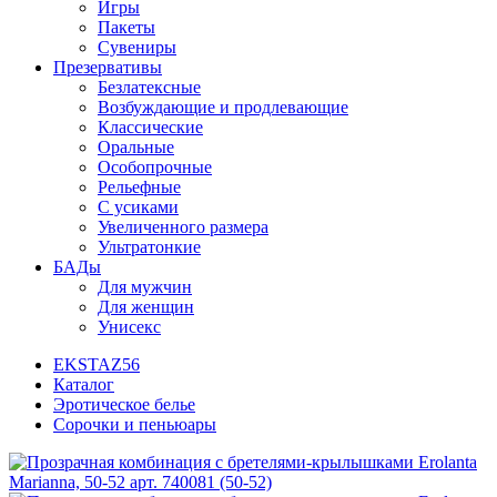
Игры
Пакеты
Сувениры
Презервативы
Безлатексные
Возбуждающие и продлевающие
Классические
Оральные
Особопрочные
Рельефные
С усиками
Увеличенного размера
Ультратонкие
БАДы
Для мужчин
Для женщин
Унисекс
EKSTAZ56
Каталог
Эротическое белье
Сорочки и пеньюары