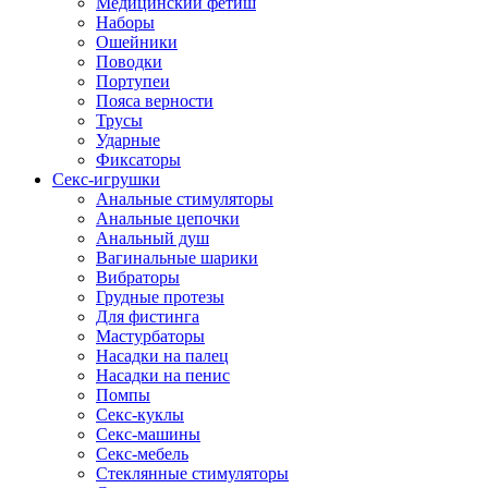
Медицинский фетиш
Наборы
Ошейники
Поводки
Портупеи
Пояса верности
Трусы
Ударные
Фиксаторы
Секс-игрушки
Анальные стимуляторы
Анальные цепочки
Анальный душ
Вагинальные шарики
Вибраторы
Грудные протезы
Для фистинга
Мастурбаторы
Насадки на палец
Насадки на пенис
Помпы
Секс-куклы
Секс-машины
Секс-мебель
Стеклянные стимуляторы