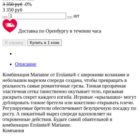
3 350
руб
-
0
%
3 350
руб
шт
Доставка по Оренбургу в течении часа
В корзину
Купить в 1 клик
Описание
Комбинация Marianne от Erolanta® с широкими воланами и
небольшим вырезом спереди создана, чтобы превращать в
реальность самые романтичные грезы. Тонкая прозрачная
эластичная сетка таинственно окутывает тело, призывая
раскрыть секрет каждого изгиба. Игривые «крылышки» могут
дублировать тонкие бретели или кокетливо открывать плечи.
Регулируемые бретели обеспечивают безупречную посадку по
росту. А пикантный вырез спереди вдохновляет на
откровенные действия. Будьте самой обаятельной в
комбинации Erolanta® Marianne.
Компания