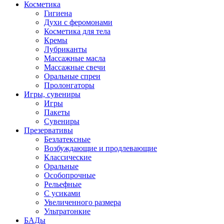
Косметика
Гигиена
Духи с феромонами
Косметика для тела
Кремы
Лубриканты
Массажные масла
Массажные свечи
Оральные спреи
Пролонгаторы
Игры, сувениры
Игры
Пакеты
Сувениры
Презервативы
Безлатексные
Возбуждающие и продлевающие
Классические
Оральные
Особопрочные
Рельефные
С усиками
Увеличенного размера
Ультратонкие
БАДы