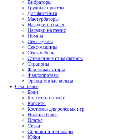
Вибраторы
Грудные протезы
Для фистинга
Мастурбаторы
Насадки на палец
Насадки на пенис
Помпы
Секс-куклы
Секс-машины
Секс-мебель
Стеклянные стимуляторы
Страпоны
Фаллоимитаторы
Фаллопротезы
Эрекционные кольца
Секс-белье
Боди
Колготки и чулки
Корсеты
Костюмы для ролевых игр
Нижнее белье
Платья
Сетка
Сорочки и пеньюары
Юбки