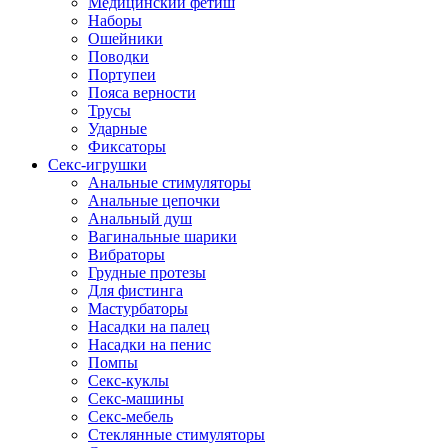
Медицинский фетиш
Наборы
Ошейники
Поводки
Портупеи
Пояса верности
Трусы
Ударные
Фиксаторы
Секс-игрушки
Анальные стимуляторы
Анальные цепочки
Анальный душ
Вагинальные шарики
Вибраторы
Грудные протезы
Для фистинга
Мастурбаторы
Насадки на палец
Насадки на пенис
Помпы
Секс-куклы
Секс-машины
Секс-мебель
Стеклянные стимуляторы