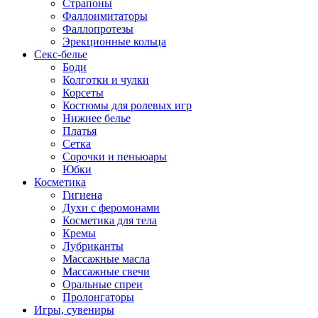
Страпоны
Фаллоимитаторы
Фаллопротезы
Эрекционные кольца
Секс-белье
Боди
Колготки и чулки
Корсеты
Костюмы для ролевых игр
Нижнее белье
Платья
Сетка
Сорочки и пеньюары
Юбки
Косметика
Гигиена
Духи с феромонами
Косметика для тела
Кремы
Лубриканты
Массажные масла
Массажные свечи
Оральные спреи
Пролонгаторы
Игры, сувениры