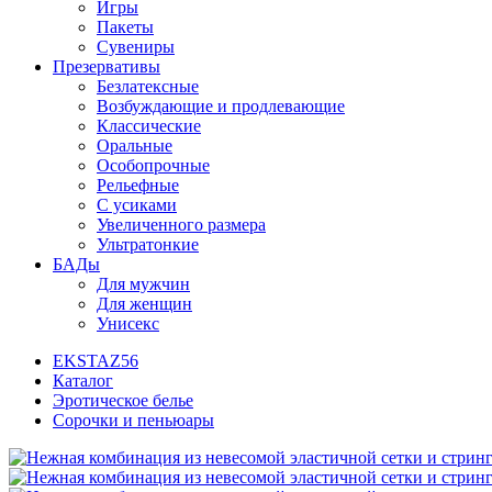
Игры
Пакеты
Сувениры
Презервативы
Безлатексные
Возбуждающие и продлевающие
Классические
Оральные
Особопрочные
Рельефные
С усиками
Увеличенного размера
Ультратонкие
БАДы
Для мужчин
Для женщин
Унисекс
EKSTAZ56
Каталог
Эротическое белье
Сорочки и пеньюары