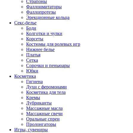
Страпоны
Фаллоимитаторы
Фаллопротезы
Эрекционные кольца
Секс-белье
Боди
Колготки и чулки
Корсеты
Костюмы для ролевых игр
Нижнее белье
Платья
Сетка
Сорочки и пеньюары
Юбки
Косметика
Гигиена
Духи с феромонами
Косметика для тела
Кремы
Лубриканты
Массажные масла
Массажные свечи
Оральные спреи
Пролонгаторы
Игры, сувениры