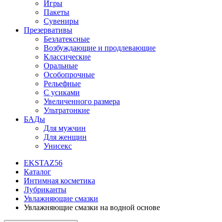
Игры
Пакеты
Сувениры
Презервативы
Безлатексные
Возбуждающие и продлевающие
Классические
Оральные
Особопрочные
Рельефные
С усиками
Увеличенного размера
Ультратонкие
БАДы
Для мужчин
Для женщин
Унисекс
EKSTAZ56
Каталог
Интимная косметика
Лубриканты
Увлажняющие смазки
Увлажняющие смазки на водной основе