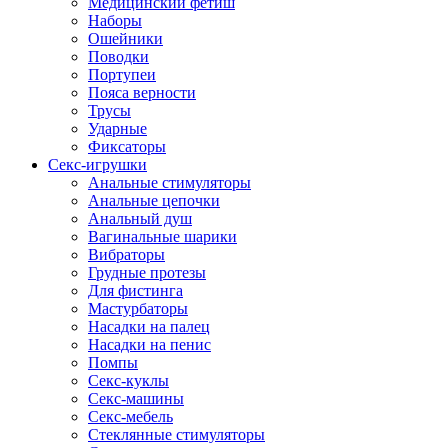
Медицинский фетиш
Наборы
Ошейники
Поводки
Портупеи
Пояса верности
Трусы
Ударные
Фиксаторы
Секс-игрушки
Анальные стимуляторы
Анальные цепочки
Анальный душ
Вагинальные шарики
Вибраторы
Грудные протезы
Для фистинга
Мастурбаторы
Насадки на палец
Насадки на пенис
Помпы
Секс-куклы
Секс-машины
Секс-мебель
Стеклянные стимуляторы