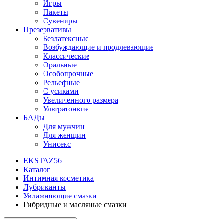
Игры
Пакеты
Сувениры
Презервативы
Безлатексные
Возбуждающие и продлевающие
Классические
Оральные
Особопрочные
Рельефные
С усиками
Увеличенного размера
Ультратонкие
БАДы
Для мужчин
Для женщин
Унисекс
EKSTAZ56
Каталог
Интимная косметика
Лубриканты
Увлажняющие смазки
Гибридные и масляные смазки