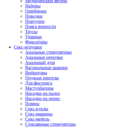
Медицинский фетиш
Наборы
Ошейники
Поводки
Портупеи
Пояса верности
Трусы
Ударные
Фиксаторы
Секс-игрушки
Анальные стимуляторы
Анальные цепочки
Анальный душ
Вагинальные шарики
Вибраторы
Грудные протезы
Для фистинга
Мастурбаторы
Насадки на палец
Насадки на пенис
Помпы
Секс-куклы
Секс-машины
Секс-мебель
Стеклянные стимуляторы