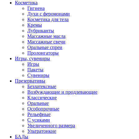
Косметика
Гигиена
Духи с феромонами
Косметика для тела
Кремы
Лубриканты
Массажные масла
Массажные свечи
Оральные спреи
Пролонгаторы
Игры, сувениры
Игры
Пакеты
Сувениры
Презервативы
Безлатексные
Возбуждающие и продлевающие
Классические
Оральные
Особопрочные
Рельефные
С усиками
Увеличенного размера
Ультратонкие
БАДы