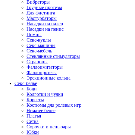
Вибраторы
Грудные протезы
Для фистинга
Мастурбаторы
Насадки на палец
Насадки на пенис
Помпы
Секс-куклы
Секс-машины
Секс-мебель
Стеклянные стимуляторы
Страпоны
Фаллоимитаторы
Фаллопротезы
Эрекционные кольца
Секс-белье
Боди
Колготки и чулки
Корсеты
Костюмы для ролевых игр
Нижнее белье
Платья
Сетка
Сорочки и пеньюары
Юбки