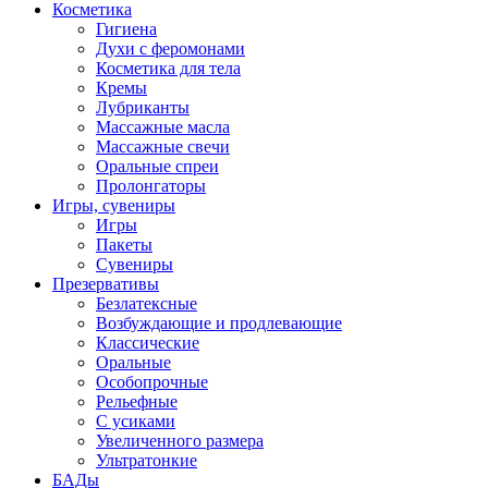
Косметика
Гигиена
Духи с феромонами
Косметика для тела
Кремы
Лубриканты
Массажные масла
Массажные свечи
Оральные спреи
Пролонгаторы
Игры, сувениры
Игры
Пакеты
Сувениры
Презервативы
Безлатексные
Возбуждающие и продлевающие
Классические
Оральные
Особопрочные
Рельефные
С усиками
Увеличенного размера
Ультратонкие
БАДы