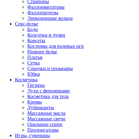
Страпоны
Фаллоимитаторы
Фаллопротезы
Эрекционные кольца
Секс-белье
Боди
Колготки и чулки
Корсеты
Костюмы для ролевых игр
Нижнее белье
Платья
Сетка
Сорочки и пеньюары
Юбки
Косметика
Гигиена
Духи с феромонами
Косметика для тела
Кремы
Лубриканты
Массажные масла
Массажные свечи
Оральные спреи
Пролонгаторы
Игры, сувениры