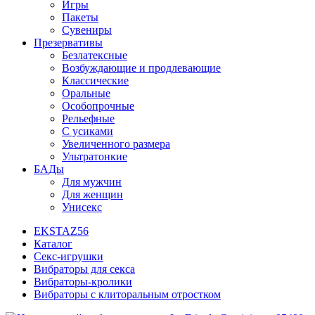
Игры
Пакеты
Сувениры
Презервативы
Безлатексные
Возбуждающие и продлевающие
Классические
Оральные
Особопрочные
Рельефные
С усиками
Увеличенного размера
Ультратонкие
БАДы
Для мужчин
Для женщин
Унисекс
EKSTAZ56
Каталог
Секс-игрушки
Вибраторы для секса
Вибраторы-кролики
Вибраторы с клиторальным отростком