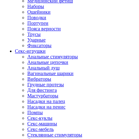
Медицинский фетиш
Наборы
Ошейники
Поводки
Портупеи
Пояса верности
Трусы
Ударные
Фиксаторы
Секс-игрушки
Анальные стимуляторы
Анальные цепочки
Анальный душ
Вагинальные шарики
Вибраторы
Грудные протезы
Для фистинга
Мастурбаторы
Насадки на палец
Насадки на пенис
Помпы
Секс-куклы
Секс-машины
Секс-мебель
Стеклянные стимуляторы