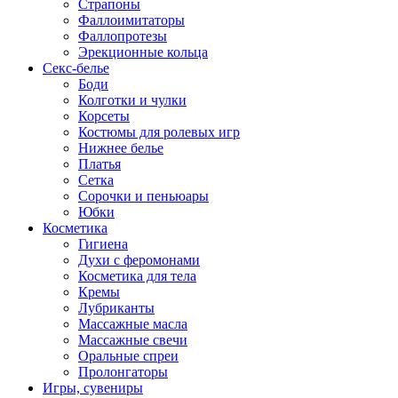
Страпоны
Фаллоимитаторы
Фаллопротезы
Эрекционные кольца
Секс-белье
Боди
Колготки и чулки
Корсеты
Костюмы для ролевых игр
Нижнее белье
Платья
Сетка
Сорочки и пеньюары
Юбки
Косметика
Гигиена
Духи с феромонами
Косметика для тела
Кремы
Лубриканты
Массажные масла
Массажные свечи
Оральные спреи
Пролонгаторы
Игры, сувениры