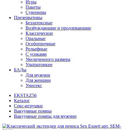
Игры
Пакеты
Сувениры
Презервативы
Безлатексные
Возбуждающие и продлевающие
Классические
Оральные
Особопрочные
Рельефные
С усиками
Увеличенного размера
Ультратонкие
БАДы
Для мужчин
Для женщин
Унисекс
EKSTAZ56
Каталог
Секс-игрушки
Вакуумные помпы
Вакуумные помпы для мужчин