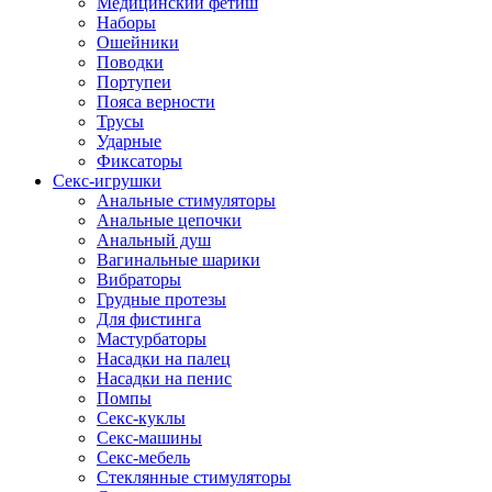
Медицинский фетиш
Наборы
Ошейники
Поводки
Портупеи
Пояса верности
Трусы
Ударные
Фиксаторы
Секс-игрушки
Анальные стимуляторы
Анальные цепочки
Анальный душ
Вагинальные шарики
Вибраторы
Грудные протезы
Для фистинга
Мастурбаторы
Насадки на палец
Насадки на пенис
Помпы
Секс-куклы
Секс-машины
Секс-мебель
Стеклянные стимуляторы