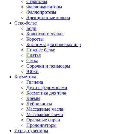
Страпоны
Фаллоимитаторы
Фаллопротезы
Эрекционные кольца
Секс-белье
Боди
Колготки и чулки
Корсеты
Костюмы для ролевых игр
Нижнее белье
Платья
Сетка
Сорочки и пеньюары
Юбки
Косметика
Гигиена
Духи с феромонами
Косметика для тела
Кремы
Лубриканты
Массажные масла
Массажные свечи
Оральные спреи
Пролонгаторы
Игры, сувениры