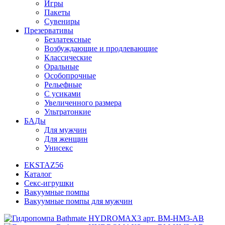
Игры
Пакеты
Сувениры
Презервативы
Безлатексные
Возбуждающие и продлевающие
Классические
Оральные
Особопрочные
Рельефные
С усиками
Увеличенного размера
Ультратонкие
БАДы
Для мужчин
Для женщин
Унисекс
EKSTAZ56
Каталог
Секс-игрушки
Вакуумные помпы
Вакуумные помпы для мужчин