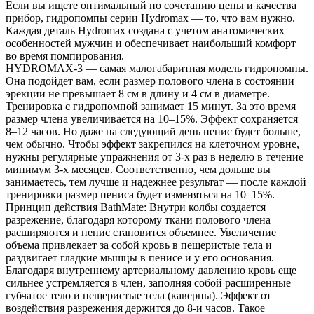
Если вы ищете оптимальный по сочетанию цены и качества
прибор, гидропомпы серии Hydromax — то, что вам нужно.
Каждая деталь Hydromax создана с учетом анатомических
особенностей мужчин и обеспечивает наибольший комфорт
во время помпирования.
HYDROMAX-3 — самая малогабаритная модель гидропомпы.
Она подойдет вам, если размер полового члена в состоянии
эрекции не превышает 8 см в длину и 4 см в диаметре.
Тренировка с гидропомпой занимает 15 минут. За это время
размер члена увеличивается на 10–15%. Эффект сохраняется
8–12 часов. Но даже на следующий день пенис будет больше,
чем обычно. Чтобы эффект закрепился на клеточном уровне,
нужны регулярные упражнения от 3-х раз в неделю в течение
минимум 3-х месяцев. Соответственно, чем дольше вы
занимаетесь, тем лучше и надежнее результат — после каждой
тренировки размер пениса будет изменяться на 10–15%.
Принцип действия BathMate: Внутри колбы создается
разрежение, благодаря которому ткани полового члена
расширяются и пенис становится объемнее. Увеличение
объема привлекает за собой кровь в пещеристые тела и
раздвигает гладкие мышцы в пенисе и у его основания.
Благодаря внутреннему артериальному давлению кровь еще
сильнее устремляется в член, заполняя собой расширенные
губчатое тело и пещеристые тела (каверны). Эффект от
воздействия разрежения держится до 8-и часов. Такое