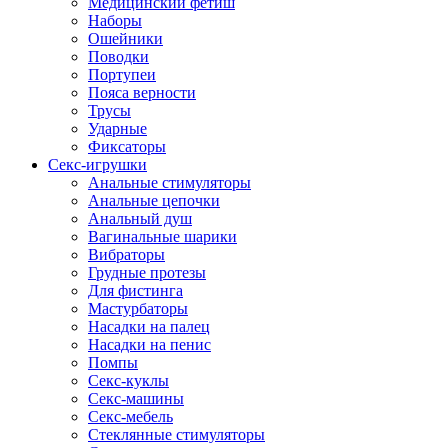
Медицинский фетиш
Наборы
Ошейники
Поводки
Портупеи
Пояса верности
Трусы
Ударные
Фиксаторы
Секс-игрушки
Анальные стимуляторы
Анальные цепочки
Анальный душ
Вагинальные шарики
Вибраторы
Грудные протезы
Для фистинга
Мастурбаторы
Насадки на палец
Насадки на пенис
Помпы
Секс-куклы
Секс-машины
Секс-мебель
Стеклянные стимуляторы