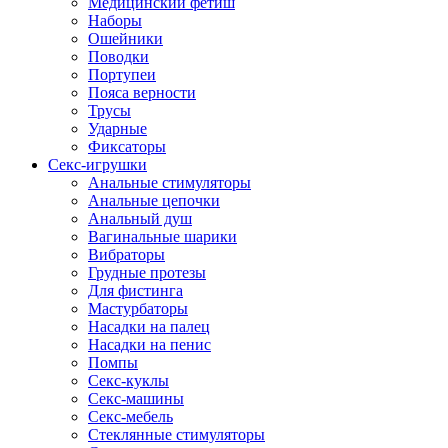
Медицинский фетиш
Наборы
Ошейники
Поводки
Портупеи
Пояса верности
Трусы
Ударные
Фиксаторы
Секс-игрушки
Анальные стимуляторы
Анальные цепочки
Анальный душ
Вагинальные шарики
Вибраторы
Грудные протезы
Для фистинга
Мастурбаторы
Насадки на палец
Насадки на пенис
Помпы
Секс-куклы
Секс-машины
Секс-мебель
Стеклянные стимуляторы