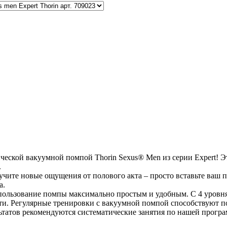
ической вакуумной помпой Thorin Sexus® Men из серии Expert! 
.
ите новые ощущения от полового акта – просто вставьте ваш пе
а.
спользование помпы максимально простым и удобным. С 4 уровн
ти. Регулярные тренировки с вакуумной помпой способствуют п
атов рекомендуются систематические занятия по нашей програ