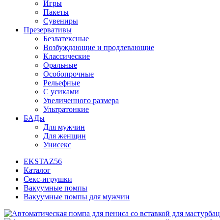
Игры
Пакеты
Сувениры
Презервативы
Безлатексные
Возбуждающие и продлевающие
Классические
Оральные
Особопрочные
Рельефные
С усиками
Увеличенного размера
Ультратонкие
БАДы
Для мужчин
Для женщин
Унисекс
EKSTAZ56
Каталог
Секс-игрушки
Вакуумные помпы
Вакуумные помпы для мужчин