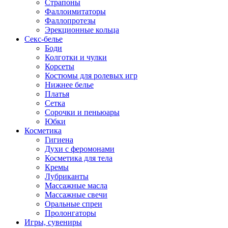
Страпоны
Фаллоимитаторы
Фаллопротезы
Эрекционные кольца
Секс-белье
Боди
Колготки и чулки
Корсеты
Костюмы для ролевых игр
Нижнее белье
Платья
Сетка
Сорочки и пеньюары
Юбки
Косметика
Гигиена
Духи с феромонами
Косметика для тела
Кремы
Лубриканты
Массажные масла
Массажные свечи
Оральные спреи
Пролонгаторы
Игры, сувениры