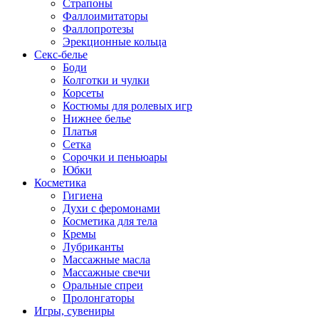
Страпоны
Фаллоимитаторы
Фаллопротезы
Эрекционные кольца
Секс-белье
Боди
Колготки и чулки
Корсеты
Костюмы для ролевых игр
Нижнее белье
Платья
Сетка
Сорочки и пеньюары
Юбки
Косметика
Гигиена
Духи с феромонами
Косметика для тела
Кремы
Лубриканты
Массажные масла
Массажные свечи
Оральные спреи
Пролонгаторы
Игры, сувениры