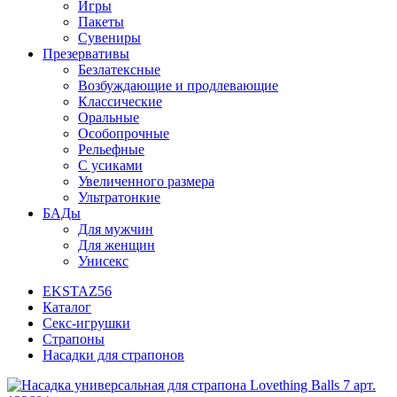
Игры
Пакеты
Сувениры
Презервативы
Безлатексные
Возбуждающие и продлевающие
Классические
Оральные
Особопрочные
Рельефные
С усиками
Увеличенного размера
Ультратонкие
БАДы
Для мужчин
Для женщин
Унисекс
EKSTAZ56
Каталог
Секс-игрушки
Страпоны
Насадки для страпонов