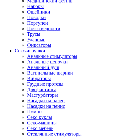
Медицинский фетиш
Наборы
Ошейники
Поводки
Портупеи
Пояса верности
Трусы
Ударные
Фиксаторы
Секс-игрушки
Анальные стимуляторы
Анальные цепочки
Анальный душ
Вагинальные шарики
Вибраторы
Грудные протезы
Для фистинга
Мастурбаторы
Насадки на палец
Насадки на пенис
Помпы
Секс-куклы
Секс-машины
Секс-мебель
Стеклянные стимуляторы