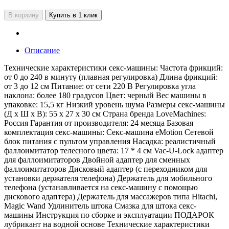
В корзину
Купить в 1 клик
Описание
Технические характеристики секс-машины: Частота фрикций:
от 0 до 240 в минуту (плавная регулировка) Длина фрикций:
от 3 до 12 см Питание: от сети 220 В Регулировка угла
наклона: более 180 градусов Цвет: черный Вес машины в
упаковке: 15,5 кг Низкий уровень шума Размеры секс-машины
(Д х Ш х В): 55 x 27 x 30 см Страна бренда LoveMachines:
Россия Гарантия от производителя: 24 месяца Базовая
комплектация секс-машины: Секс-машина eMotion Сетевой
блок питания с пультом управления Насадка: реалистичный
фаллоимитатор телесного цвета: 17 * 4 см Vac-U-Lock адаптер
для фаллоимитаторов Двойной адаптер для сменных
фаллоимитаторов Дисковый адаптер (с переходником для
установки держателя телефона) Держатель для мобильного
телефона (устанавливается на секс-машину с помощью
дискового адаптера) Держатель для массажеров типа Hitachi,
Magic Wand Удлинитель штока Смазка для штока секс-
машины Инструкция по сборке и эксплуатации ПОДАРОК
лубрикант на водной основе Технические характеристики