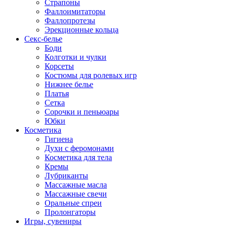
Страпоны
Фаллоимитаторы
Фаллопротезы
Эрекционные кольца
Секс-белье
Боди
Колготки и чулки
Корсеты
Костюмы для ролевых игр
Нижнее белье
Платья
Сетка
Сорочки и пеньюары
Юбки
Косметика
Гигиена
Духи с феромонами
Косметика для тела
Кремы
Лубриканты
Массажные масла
Массажные свечи
Оральные спреи
Пролонгаторы
Игры, сувениры