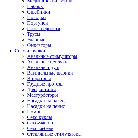
Медицинский фетиш
Наборы
Ошейники
Поводки
Портупеи
Пояса верности
Трусы
Ударные
Фиксаторы
Секс-игрушки
Анальные стимуляторы
Анальные цепочки
Анальный душ
Вагинальные шарики
Вибраторы
Грудные протезы
Для фистинга
Мастурбаторы
Насадки на палец
Насадки на пенис
Помпы
Секс-куклы
Секс-машины
Секс-мебель
Стеклянные стимуляторы