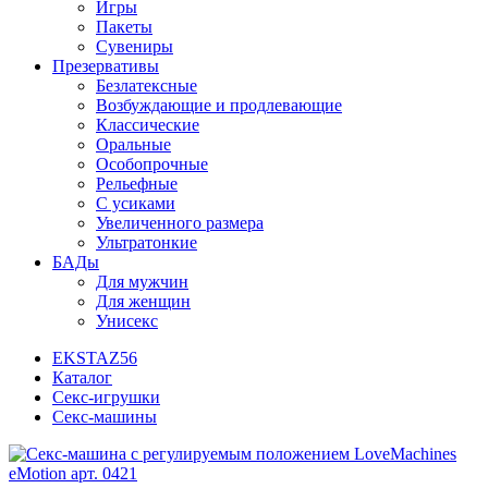
Игры
Пакеты
Сувениры
Презервативы
Безлатексные
Возбуждающие и продлевающие
Классические
Оральные
Особопрочные
Рельефные
С усиками
Увеличенного размера
Ультратонкие
БАДы
Для мужчин
Для женщин
Унисекс
EKSTAZ56
Каталог
Секс-игрушки
Секс-машины