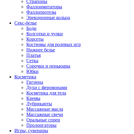
Страпоны
Фаллоимитаторы
Фаллопротезы
Эрекционные кольца
Секс-белье
Боди
Колготки и чулки
Корсеты
Костюмы для ролевых игр
Нижнее белье
Платья
Сетка
Сорочки и пеньюары
Юбки
Косметика
Гигиена
Духи с феромонами
Косметика для тела
Кремы
Лубриканты
Массажные масла
Массажные свечи
Оральные спреи
Пролонгаторы
Игры, сувениры