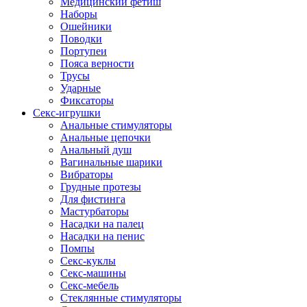
Медицинский фетиш
Наборы
Ошейники
Поводки
Портупеи
Пояса верности
Трусы
Ударные
Фиксаторы
Секс-игрушки
Анальные стимуляторы
Анальные цепочки
Анальный душ
Вагинальные шарики
Вибраторы
Грудные протезы
Для фистинга
Мастурбаторы
Насадки на палец
Насадки на пенис
Помпы
Секс-куклы
Секс-машины
Секс-мебель
Стеклянные стимуляторы