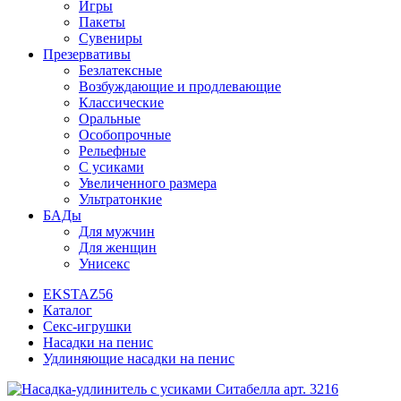
Игры
Пакеты
Сувениры
Презервативы
Безлатексные
Возбуждающие и продлевающие
Классические
Оральные
Особопрочные
Рельефные
С усиками
Увеличенного размера
Ультратонкие
БАДы
Для мужчин
Для женщин
Унисекс
EKSTAZ56
Каталог
Секс-игрушки
Насадки на пенис
Удлиняющие насадки на пенис