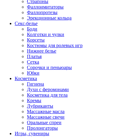
Страпоны
Фаллоимитаторы
Фаллопротезы
Эрекционные кольца
Секс-белье
Боди
Колготки и чулки
Корсеты
Костюмы для ролевых игр
Нижнее белье
Платья
Сетка
Сорочки и пеньюары
Юбки
Косметика
Гигиена
Духи с феромонами
Косметика для тела
Кремы
Лубриканты
Массажные масла
Массажные свечи
Оральные спреи
Пролонгаторы
Игры, сувениры