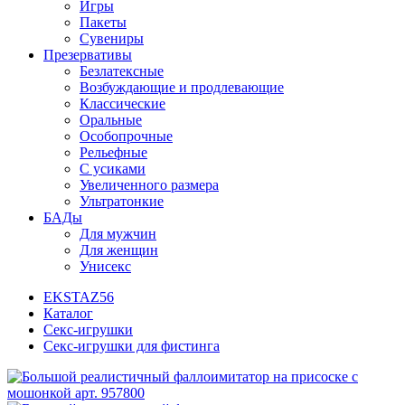
Игры
Пакеты
Сувениры
Презервативы
Безлатексные
Возбуждающие и продлевающие
Классические
Оральные
Особопрочные
Рельефные
С усиками
Увеличенного размера
Ультратонкие
БАДы
Для мужчин
Для женщин
Унисекс
EKSTAZ56
Каталог
Секс-игрушки
Секс-игрушки для фистинга