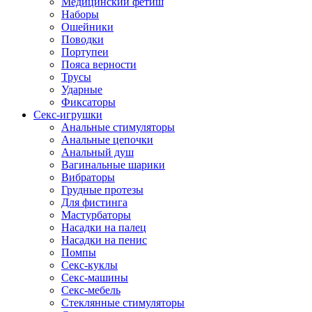
Медицинский фетиш
Наборы
Ошейники
Поводки
Портупеи
Пояса верности
Трусы
Ударные
Фиксаторы
Секс-игрушки
Анальные стимуляторы
Анальные цепочки
Анальный душ
Вагинальные шарики
Вибраторы
Грудные протезы
Для фистинга
Мастурбаторы
Насадки на палец
Насадки на пенис
Помпы
Секс-куклы
Секс-машины
Секс-мебель
Стеклянные стимуляторы