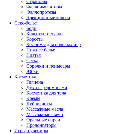
Страпоны
Фаллоимитаторы
Фаллопротезы
Эрекционные кольца
Секс-белье
Боди
Колготки и чулки
Корсеты
Костюмы для ролевых игр
Нижнее белье
Платья
Сетка
Сорочки и пеньюары
Юбки
Косметика
Гигиена
Духи с феромонами
Косметика для тела
Кремы
Лубриканты
Массажные масла
Массажные свечи
Оральные спреи
Пролонгаторы
Игры, сувениры