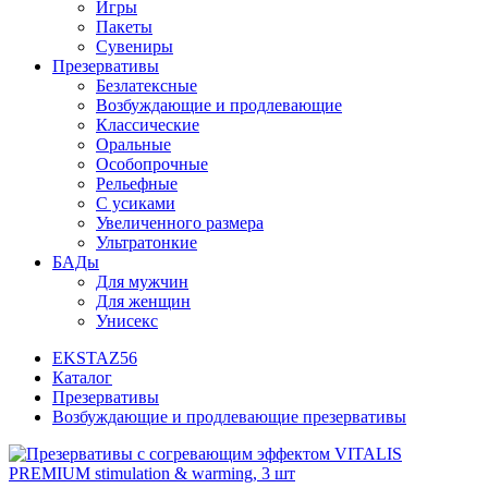
Игры
Пакеты
Сувениры
Презервативы
Безлатексные
Возбуждающие и продлевающие
Классические
Оральные
Особопрочные
Рельефные
С усиками
Увеличенного размера
Ультратонкие
БАДы
Для мужчин
Для женщин
Унисекс
EKSTAZ56
Каталог
Презервативы
Возбуждающие и продлевающие презервативы