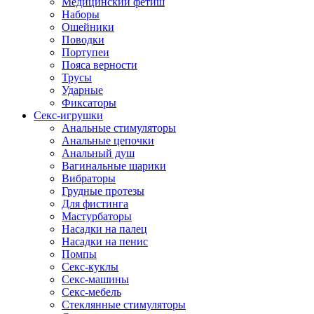
Медицинский фетиш
Наборы
Ошейники
Поводки
Портупеи
Пояса верности
Трусы
Ударные
Фиксаторы
Секс-игрушки
Анальные стимуляторы
Анальные цепочки
Анальный душ
Вагинальные шарики
Вибраторы
Грудные протезы
Для фистинга
Мастурбаторы
Насадки на палец
Насадки на пенис
Помпы
Секс-куклы
Секс-машины
Секс-мебель
Стеклянные стимуляторы