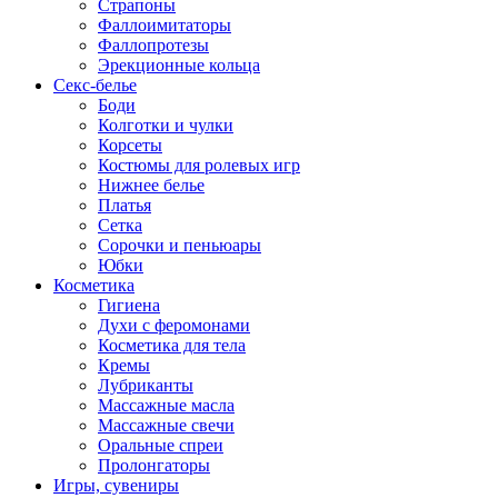
Страпоны
Фаллоимитаторы
Фаллопротезы
Эрекционные кольца
Секс-белье
Боди
Колготки и чулки
Корсеты
Костюмы для ролевых игр
Нижнее белье
Платья
Сетка
Сорочки и пеньюары
Юбки
Косметика
Гигиена
Духи с феромонами
Косметика для тела
Кремы
Лубриканты
Массажные масла
Массажные свечи
Оральные спреи
Пролонгаторы
Игры, сувениры