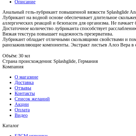
Описание
Анальный гель-лубрикант повышенной вязкости Splashglide Anal
Лубрикант на водной основе обеспечивает длительное скольж
аллергических реакций и безопасен для организма. Не пачкает б
Достаточное количество лубриканта способствует расслаблени
Вязкая текстура повышает надежность презерватива.
Лубрикант обладает отличными скользящими свойствами и пом
ранозаживляющие компоненты. Экстракт листьев Алоэ Вера в с
Объём: 30 мл
Страна происхождения: Splashglide, Германия
Компания
О магазине
Доставка
Отзывы
Контакты
Список желаний
Акции
Оплата
Видео
Каталог
БДСМ игрушки