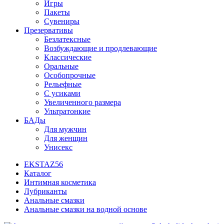
Игры
Пакеты
Сувениры
Презервативы
Безлатексные
Возбуждающие и продлевающие
Классические
Оральные
Особопрочные
Рельефные
С усиками
Увеличенного размера
Ультратонкие
БАДы
Для мужчин
Для женщин
Унисекс
EKSTAZ56
Каталог
Интимная косметика
Лубриканты
Анальные смазки
Анальные смазки на водной основе