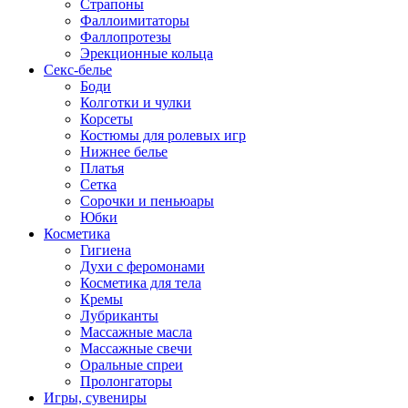
Страпоны
Фаллоимитаторы
Фаллопротезы
Эрекционные кольца
Секс-белье
Боди
Колготки и чулки
Корсеты
Костюмы для ролевых игр
Нижнее белье
Платья
Сетка
Сорочки и пеньюары
Юбки
Косметика
Гигиена
Духи с феромонами
Косметика для тела
Кремы
Лубриканты
Массажные масла
Массажные свечи
Оральные спреи
Пролонгаторы
Игры, сувениры