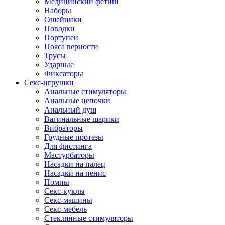
Медицинский фетиш
Наборы
Ошейники
Поводки
Портупеи
Пояса верности
Трусы
Ударные
Фиксаторы
Секс-игрушки
Анальные стимуляторы
Анальные цепочки
Анальный душ
Вагинальные шарики
Вибраторы
Грудные протезы
Для фистинга
Мастурбаторы
Насадки на палец
Насадки на пенис
Помпы
Секс-куклы
Секс-машины
Секс-мебель
Стеклянные стимуляторы