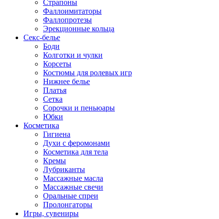
Страпоны
Фаллоимитаторы
Фаллопротезы
Эрекционные кольца
Секс-белье
Боди
Колготки и чулки
Корсеты
Костюмы для ролевых игр
Нижнее белье
Платья
Сетка
Сорочки и пеньюары
Юбки
Косметика
Гигиена
Духи с феромонами
Косметика для тела
Кремы
Лубриканты
Массажные масла
Массажные свечи
Оральные спреи
Пролонгаторы
Игры, сувениры