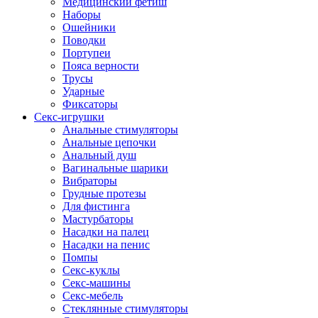
Медицинский фетиш
Наборы
Ошейники
Поводки
Портупеи
Пояса верности
Трусы
Ударные
Фиксаторы
Секс-игрушки
Анальные стимуляторы
Анальные цепочки
Анальный душ
Вагинальные шарики
Вибраторы
Грудные протезы
Для фистинга
Мастурбаторы
Насадки на палец
Насадки на пенис
Помпы
Секс-куклы
Секс-машины
Секс-мебель
Стеклянные стимуляторы