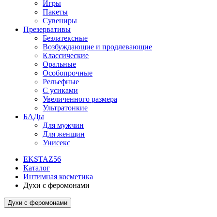
Игры
Пакеты
Сувениры
Презервативы
Безлатексные
Возбуждающие и продлевающие
Классические
Оральные
Особопрочные
Рельефные
С усиками
Увеличенного размера
Ультратонкие
БАДы
Для мужчин
Для женщин
Унисекс
EKSTAZ56
Каталог
Интимная косметика
Духи с феромонами
Духи с феромонами