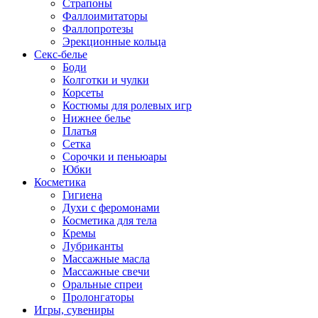
Страпоны
Фаллоимитаторы
Фаллопротезы
Эрекционные кольца
Секс-белье
Боди
Колготки и чулки
Корсеты
Костюмы для ролевых игр
Нижнее белье
Платья
Сетка
Сорочки и пеньюары
Юбки
Косметика
Гигиена
Духи с феромонами
Косметика для тела
Кремы
Лубриканты
Массажные масла
Массажные свечи
Оральные спреи
Пролонгаторы
Игры, сувениры