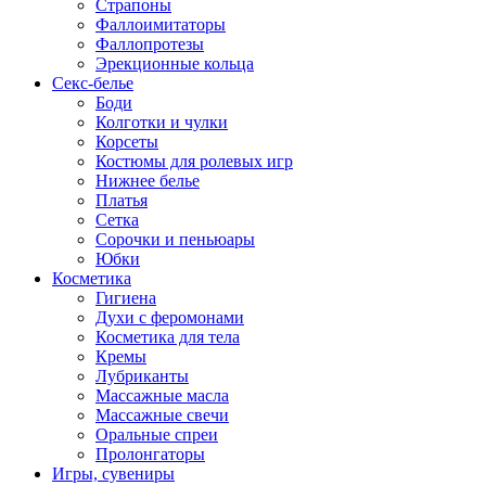
Страпоны
Фаллоимитаторы
Фаллопротезы
Эрекционные кольца
Секс-белье
Боди
Колготки и чулки
Корсеты
Костюмы для ролевых игр
Нижнее белье
Платья
Сетка
Сорочки и пеньюары
Юбки
Косметика
Гигиена
Духи с феромонами
Косметика для тела
Кремы
Лубриканты
Массажные масла
Массажные свечи
Оральные спреи
Пролонгаторы
Игры, сувениры