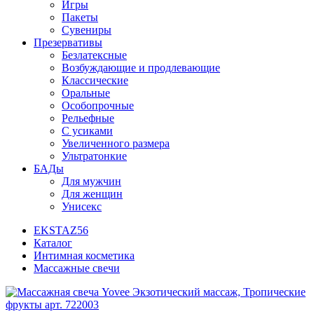
Игры
Пакеты
Сувениры
Презервативы
Безлатексные
Возбуждающие и продлевающие
Классические
Оральные
Особопрочные
Рельефные
С усиками
Увеличенного размера
Ультратонкие
БАДы
Для мужчин
Для женщин
Унисекс
EKSTAZ56
Каталог
Интимная косметика
Массажные свечи