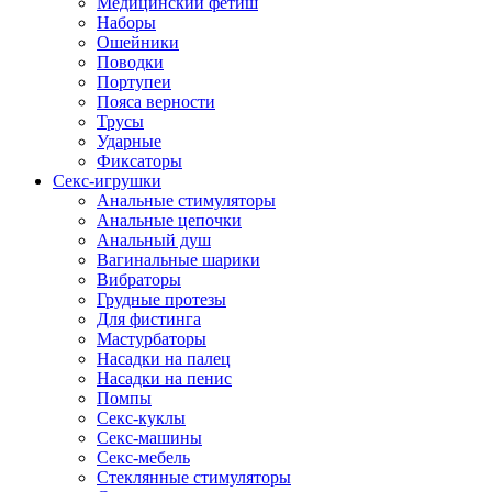
Медицинский фетиш
Наборы
Ошейники
Поводки
Портупеи
Пояса верности
Трусы
Ударные
Фиксаторы
Секс-игрушки
Анальные стимуляторы
Анальные цепочки
Анальный душ
Вагинальные шарики
Вибраторы
Грудные протезы
Для фистинга
Мастурбаторы
Насадки на палец
Насадки на пенис
Помпы
Секс-куклы
Секс-машины
Секс-мебель
Стеклянные стимуляторы