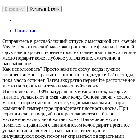
В корзину
Купить в 1 клик
Описание
Отправьтесь в расслабляющий отпуск с массажной спа-свечой
Yovee «Экзотический массаж» тропические фрукты! Нежный
фруктовый аромат перенесет вас на солнечный пляж, а теплое
масло подарит коже глубокое увлажнение, смягчение и
расслабление.
Как использовать? Просто зажгите свечу, когда нужное
количество масла растает – погасите, подождите 1-2 секунды,
пока масло остынет. Затем аккуратно перелейте растопленное
масло на ладонь или тело и массируйте кожу.
Изготовлена из 100% натуральных компонентов, которые
питают, увлажняют и смягчают кожу. Основа свечи - соевое
масло, которое смешивается с уходовыми маслами, а при
комнатной температуре приобретает плотность воска. При
горении свечи твердый воск расплавляется в тёплое
массажное масло, не обжигает кожу. Пальмовое масло
помогает справиться с авитаминозом кожи, дарит приятное
увлажнение и свежесть, смягчает огрубевшую и
шелушащуюся кожу, помогает справиться с возрастными