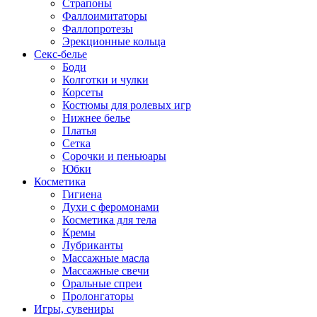
Страпоны
Фаллоимитаторы
Фаллопротезы
Эрекционные кольца
Секс-белье
Боди
Колготки и чулки
Корсеты
Костюмы для ролевых игр
Нижнее белье
Платья
Сетка
Сорочки и пеньюары
Юбки
Косметика
Гигиена
Духи с феромонами
Косметика для тела
Кремы
Лубриканты
Массажные масла
Массажные свечи
Оральные спреи
Пролонгаторы
Игры, сувениры