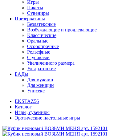
Игры
Пакеты
Сувениры
Презервативы
Безлатексные
Возбуждающие и продлевающие
Классические
Оральные
Особопрочные
Рельефные
С усиками
Увеличенного размера
Ультратонкие
БАДы
Для мужчин
Для женщин
Унисекс
EKSTAZ56
Каталог
Игры, сувениры
Эротические настольные игры