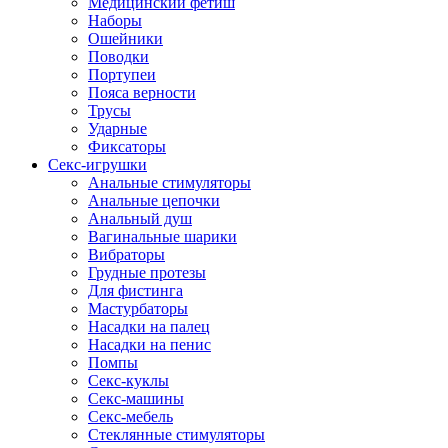
Медицинский фетиш
Наборы
Ошейники
Поводки
Портупеи
Пояса верности
Трусы
Ударные
Фиксаторы
Секс-игрушки
Анальные стимуляторы
Анальные цепочки
Анальный душ
Вагинальные шарики
Вибраторы
Грудные протезы
Для фистинга
Мастурбаторы
Насадки на палец
Насадки на пенис
Помпы
Секс-куклы
Секс-машины
Секс-мебель
Стеклянные стимуляторы