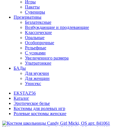
Игры
Пакеты
Сувениры
Презервативы
Безлатексные
Возбуждающие и продлевающие
Классические
Оральные
Особопрочные
Рельефные
С усиками
Увеличенного размера
Ультратонкие
БАДы
Для мужчин
Для женщин
Унисекс
EKSTAZ56
Каталог
Эротическое белье
Костюмы для ролевых игр
Ролевые костюмы женские