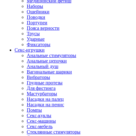
Медицинский фетиш
Наборы
Ошейники
Поводки
Портупеи
Пояса верности
Трусы
Ударные
Фиксаторы
Секс-игрушки
Анальные стимуляторы
Анальные цепочки
Анальный душ
Вагинальные шарики
Вибраторы
Грудные протезы
Для фистинга
Мастурбаторы
Насадки на палец
Насадки на пенис
Помпы
Секс-куклы
Секс-машины
Секс-мебель
Стеклянные стимуляторы