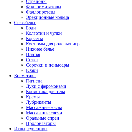
Страпоны
Фаллоимитаторы
Фаллопротезы
Эрекционные кольца
Секс-белье
Боди
Колготки и чулки
Корсеты
Костюмы для ролевых игр
Нижнее белье
Платья
Сетка
Сорочки и пеньюары
Юбки
Косметика
Гигиена
Духи с феромонами
Косметика для тела
Кремы
Лубриканты
Массажные масла
Массажные свечи
Оральные спреи
Пролонгаторы
Игры, сувениры