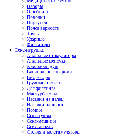
Медицинский фетиш
Наборы
Ошейники
Поводки
Портупеи
Пояса верности
Трусы
Ударные
Фиксаторы
Секс-игрушки
Анальные стимуляторы
Анальные цепочки
Анальный душ
Вагинальные шарики
Вибраторы
Грудные протезы
Для фистинга
Мастурбаторы
Насадки на палец
Насадки на пенис
Помпы
Секс-куклы
Секс-машины
Секс-мебель
Стеклянные стимуляторы