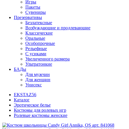
Игры
Пакеты
Сувениры
Презервативы
Безлатексные
Возбуждающие и продлевающие
Классические
Оральные
Особопрочные
Рельефные
С усиками
Увеличенного размера
Ультратонкие
БАДы
Для мужчин
Для женщин
Унисекс
EKSTAZ56
Каталог
Эротическое белье
Костюмы для ролевых игр
Ролевые костюмы женские