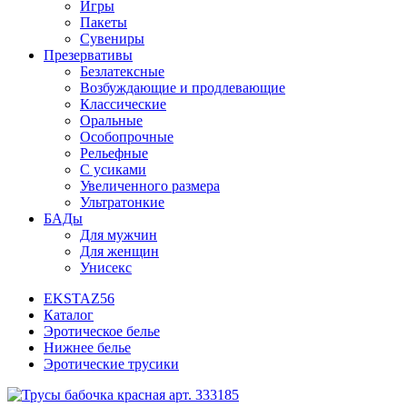
Игры
Пакеты
Сувениры
Презервативы
Безлатексные
Возбуждающие и продлевающие
Классические
Оральные
Особопрочные
Рельефные
С усиками
Увеличенного размера
Ультратонкие
БАДы
Для мужчин
Для женщин
Унисекс
EKSTAZ56
Каталог
Эротическое белье
Нижнее белье
Эротические трусики