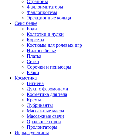
Страпоны
Фаллоимитаторы
Фаллопротезы
Эрекционные кольца
Секс-белье
Боди
Колготки и чулки
Корсеты
Костюмы для ролевых игр
Нижнее белье
Платья
Сетка
Сорочки и пеньюары
Юбки
Косметика
Гигиена
Духи с феромонами
Косметика для тела
Кремы
Лубриканты
Массажные масла
Массажные свечи
Оральные спреи
Пролонгаторы
Игры, сувениры