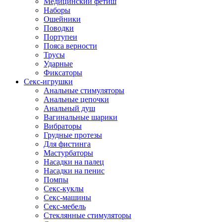
Медицинский фетиш
Наборы
Ошейники
Поводки
Портупеи
Пояса верности
Трусы
Ударные
Фиксаторы
Секс-игрушки
Анальные стимуляторы
Анальные цепочки
Анальный душ
Вагинальные шарики
Вибраторы
Грудные протезы
Для фистинга
Мастурбаторы
Насадки на палец
Насадки на пенис
Помпы
Секс-куклы
Секс-машины
Секс-мебель
Стеклянные стимуляторы