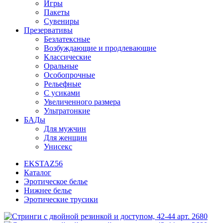
Игры
Пакеты
Сувениры
Презервативы
Безлатексные
Возбуждающие и продлевающие
Классические
Оральные
Особопрочные
Рельефные
С усиками
Увеличенного размера
Ультратонкие
БАДы
Для мужчин
Для женщин
Унисекс
EKSTAZ56
Каталог
Эротическое белье
Нижнее белье
Эротические трусики