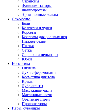
Страпоны
Фаллоимитаторы
Фаллопротезы
Эрекционные кольца
Секс-белье
Боди
Колготки и чулки
Корсеты
Костюмы для ролевых игр
Нижнее белье
Платья
Сетка
Сорочки и пеньюары
Юбки
Косметика
Гигиена
Духи с феромонами
Косметика для тела
Кремы
Лубриканты
Массажные масла
Массажные свечи
Оральные спреи
Пролонгаторы
Игры, сувениры