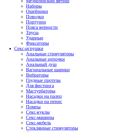
Медицинский фетиш
Наборы
Ошейники
Поводки
Портупеи
Пояса верности
Трусы
Ударные
Фиксаторы
Секс-игрушки
Анальные стимуляторы
Анальные цепочки
Анальный душ
Вагинальные шарики
Вибраторы
Грудные протезы
Для фистинга
Мастурбаторы
Насадки на палец
Насадки на пенис
Помпы
Секс-куклы
Секс-машины
Секс-мебель
Стеклянные стимуляторы