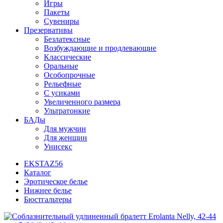
Игры
Пакеты
Сувениры
Презервативы
Безлатексные
Возбуждающие и продлевающие
Классические
Оральные
Особопрочные
Рельефные
С усиками
Увеличенного размера
Ультратонкие
БАДы
Для мужчин
Для женщин
Унисекс
EKSTAZ56
Каталог
Эротическое белье
Нижнее белье
Бюстгальтеры