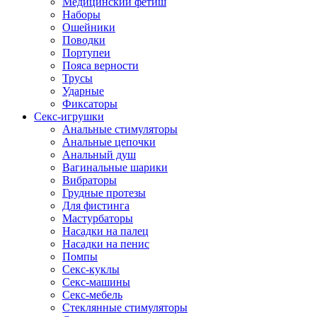
Медицинский фетиш
Наборы
Ошейники
Поводки
Портупеи
Пояса верности
Трусы
Ударные
Фиксаторы
Секс-игрушки
Анальные стимуляторы
Анальные цепочки
Анальный душ
Вагинальные шарики
Вибраторы
Грудные протезы
Для фистинга
Мастурбаторы
Насадки на палец
Насадки на пенис
Помпы
Секс-куклы
Секс-машины
Секс-мебель
Стеклянные стимуляторы