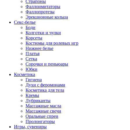
Страпоны
Фаллоимитаторы
Фаллопротезы
Эрекционные кольца
Секс-белье
Боди
Колготки и чулки
Корсеты
Костюмы для ролевых игр
Нижнее белье
Платья
Сетка
Сорочки и пеньюары
Юбки
Косметика
Гигиена
Духи с феромонами
Косметика для тела
Кремы
Лубриканты
Массажные масла
Массажные свечи
Оральные спреи
Пролонгаторы
Игры, сувениры