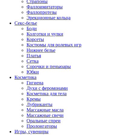
Страпоны
Фаллоимитаторы
Фаллопротезы
Эрекционные кольца
Секс-белье
Боди
Колготки и чулки
Корсеты
Костюмы для ролевых игр
Нижнее белье
Платья
Сетка
Сорочки и пеньюары
Юбки
Косметика
Гигиена
Духи с феромонами
Косметика для тела
Кремы
Лубриканты
Массажные масла
Массажные свечи
Оральные спреи
Пролонгаторы
Игры, сувениры