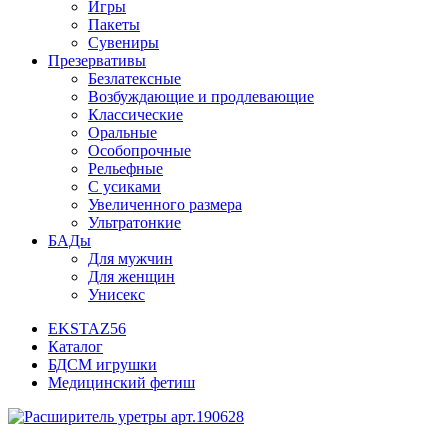
Игры
Пакеты
Сувениры
Презервативы
Безлатексные
Возбуждающие и продлевающие
Классические
Оральные
Особопрочные
Рельефные
С усиками
Увеличенного размера
Ультратонкие
БАДы
Для мужчин
Для женщин
Унисекс
EKSTAZ56
Каталог
БДСМ игрушки
Медицинский фетиш