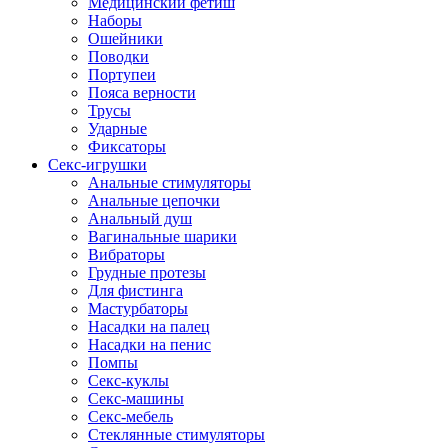
Медицинский фетиш
Наборы
Ошейники
Поводки
Портупеи
Пояса верности
Трусы
Ударные
Фиксаторы
Секс-игрушки
Анальные стимуляторы
Анальные цепочки
Анальный душ
Вагинальные шарики
Вибраторы
Грудные протезы
Для фистинга
Мастурбаторы
Насадки на палец
Насадки на пенис
Помпы
Секс-куклы
Секс-машины
Секс-мебель
Стеклянные стимуляторы