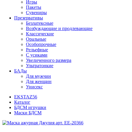
Игры
Пакеты
Сувениры
Презервативы
Безлатексные
Возбуждающие и продлевающие
Классические
Оральные
Особопрочные
Рельефные
С усиками
Увеличенного размера
Ультратонкие
БАДы
Для мужчин
Для женщин
Унисекс
EKSTAZ56
Каталог
БДСМ игрушки
Маски БДСМ