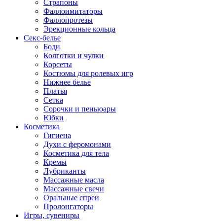
Страпоны
Фаллоимитаторы
Фаллопротезы
Эрекционные кольца
Секс-белье
Боди
Колготки и чулки
Корсеты
Костюмы для ролевых игр
Нижнее белье
Платья
Сетка
Сорочки и пеньюары
Юбки
Косметика
Гигиена
Духи с феромонами
Косметика для тела
Кремы
Лубриканты
Массажные масла
Массажные свечи
Оральные спреи
Пролонгаторы
Игры, сувениры