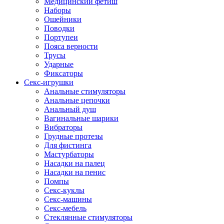
Медицинский фетиш
Наборы
Ошейники
Поводки
Портупеи
Пояса верности
Трусы
Ударные
Фиксаторы
Секс-игрушки
Анальные стимуляторы
Анальные цепочки
Анальный душ
Вагинальные шарики
Вибраторы
Грудные протезы
Для фистинга
Мастурбаторы
Насадки на палец
Насадки на пенис
Помпы
Секс-куклы
Секс-машины
Секс-мебель
Стеклянные стимуляторы