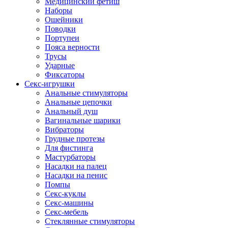
Медицинский фетиш
Наборы
Ошейники
Поводки
Портупеи
Пояса верности
Трусы
Ударные
Фиксаторы
Секс-игрушки
Анальные стимуляторы
Анальные цепочки
Анальный душ
Вагинальные шарики
Вибраторы
Грудные протезы
Для фистинга
Мастурбаторы
Насадки на палец
Насадки на пенис
Помпы
Секс-куклы
Секс-машины
Секс-мебель
Стеклянные стимуляторы