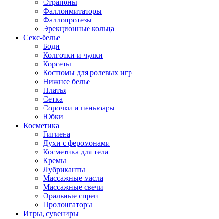
Страпоны
Фаллоимитаторы
Фаллопротезы
Эрекционные кольца
Секс-белье
Боди
Колготки и чулки
Корсеты
Костюмы для ролевых игр
Нижнее белье
Платья
Сетка
Сорочки и пеньюары
Юбки
Косметика
Гигиена
Духи с феромонами
Косметика для тела
Кремы
Лубриканты
Массажные масла
Массажные свечи
Оральные спреи
Пролонгаторы
Игры, сувениры