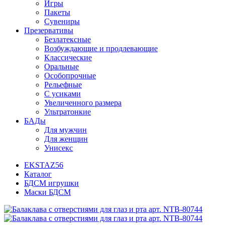
Игры
Пакеты
Сувениры
Презервативы
Безлатексные
Возбуждающие и продлевающие
Классические
Оральные
Особопрочные
Рельефные
С усиками
Увеличенного размера
Ультратонкие
БАДы
Для мужчин
Для женщин
Унисекс
EKSTAZ56
Каталог
БДСМ игрушки
Маски БДСМ