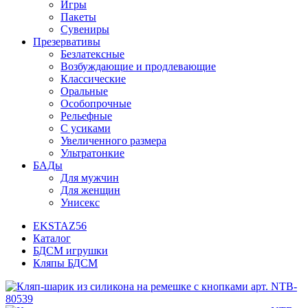
Игры
Пакеты
Сувениры
Презервативы
Безлатексные
Возбуждающие и продлевающие
Классические
Оральные
Особопрочные
Рельефные
С усиками
Увеличенного размера
Ультратонкие
БАДы
Для мужчин
Для женщин
Унисекс
EKSTAZ56
Каталог
БДСМ игрушки
Кляпы БДСМ