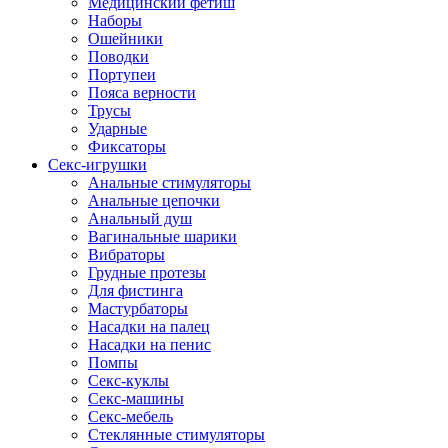
Медицинский фетиш
Наборы
Ошейники
Поводки
Портупеи
Пояса верности
Трусы
Ударные
Фиксаторы
Секс-игрушки
Анальные стимуляторы
Анальные цепочки
Анальный душ
Вагинальные шарики
Вибраторы
Грудные протезы
Для фистинга
Мастурбаторы
Насадки на палец
Насадки на пенис
Помпы
Секс-куклы
Секс-машины
Секс-мебель
Стеклянные стимуляторы