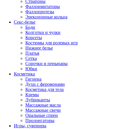
Страпоны
Фаллоимитаторы
Фаллопротезы
Эрекционные кольца
Секс-белье
Боди
Колготки и чулки
Корсеты
Костюмы для ролевых игр
Нижнее белье
Платья
Сетка
Сорочки и пеньюары
Юбки
Косметика
Гигиена
Духи с феромонами
Косметика для тела
Кремы
Лубриканты
Массажные масла
Массажные свечи
Оральные спреи
Пролонгаторы
Игры, сувениры