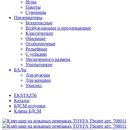
Игры
Пакеты
Сувениры
Презервативы
Безлатексные
Возбуждающие и продлевающие
Классические
Оральные
Особопрочные
Рельефные
С усиками
Увеличенного размера
Ультратонкие
БАДы
Для мужчин
Для женщин
Унисекс
EKSTAZ56
Каталог
БДСМ игрушки
Кляпы БДСМ