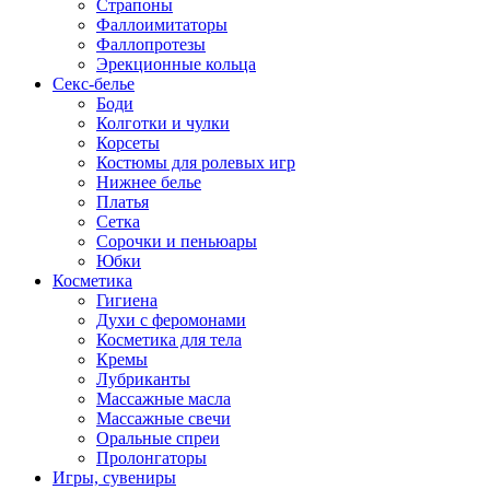
Страпоны
Фаллоимитаторы
Фаллопротезы
Эрекционные кольца
Секс-белье
Боди
Колготки и чулки
Корсеты
Костюмы для ролевых игр
Нижнее белье
Платья
Сетка
Сорочки и пеньюары
Юбки
Косметика
Гигиена
Духи с феромонами
Косметика для тела
Кремы
Лубриканты
Массажные масла
Массажные свечи
Оральные спреи
Пролонгаторы
Игры, сувениры