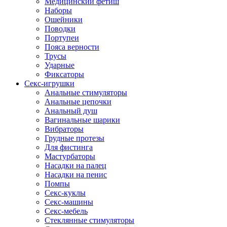
Медицинский фетиш
Наборы
Ошейники
Поводки
Портупеи
Пояса верности
Трусы
Ударные
Фиксаторы
Секс-игрушки
Анальные стимуляторы
Анальные цепочки
Анальный душ
Вагинальные шарики
Вибраторы
Грудные протезы
Для фистинга
Мастурбаторы
Насадки на палец
Насадки на пенис
Помпы
Секс-куклы
Секс-машины
Секс-мебель
Стеклянные стимуляторы