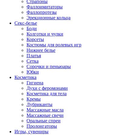
Страпоны
Фаллоимитаторы
Фаллопротезы
Эрекционные кольца
Секс-белье
Боди
Колготки и чулки
Корсеты
Костюмы для ролевых игр
Нижнее белье
Платья
Сетка
Сорочки и пеньюары
Юбки
Косметика
Гигиена
Духи с феромонами
Косметика для тела
Кремы
Лубриканты
Массажные масла
Массажные свечи
Оральные спреи
Пролонгаторы
Игры, сувениры