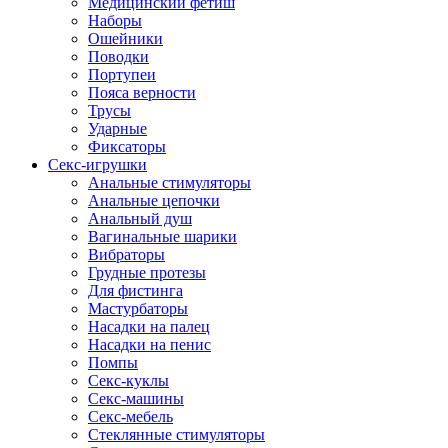
Медицинский фетиш
Наборы
Ошейники
Поводки
Портупеи
Пояса верности
Трусы
Ударные
Фиксаторы
Секс-игрушки
Анальные стимуляторы
Анальные цепочки
Анальный душ
Вагинальные шарики
Вибраторы
Грудные протезы
Для фистинга
Мастурбаторы
Насадки на палец
Насадки на пенис
Помпы
Секс-куклы
Секс-машины
Секс-мебель
Стеклянные стимуляторы