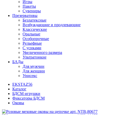
Игры
Пакеты
Сувениры
Презервативы
Безлатексные
Возбуждающие и продлевающие
Классические
Оральные
Особопрочные
Рельефные
С усиками
Увеличенного размера
Ультратонкие
БАДы
Для мужчин
Для женщин
Унисекс
EKSTAZ56
Каталог
БДСМ игрушки
Фиксаторы БДСМ
Оковы