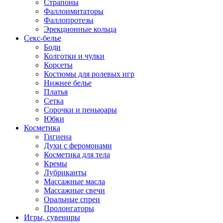
Страпоны
Фаллоимитаторы
Фаллопротезы
Эрекционные кольца
Секс-белье
Боди
Колготки и чулки
Корсеты
Костюмы для ролевых игр
Нижнее белье
Платья
Сетка
Сорочки и пеньюары
Юбки
Косметика
Гигиена
Духи с феромонами
Косметика для тела
Кремы
Лубриканты
Массажные масла
Массажные свечи
Оральные спреи
Пролонгаторы
Игры, сувениры