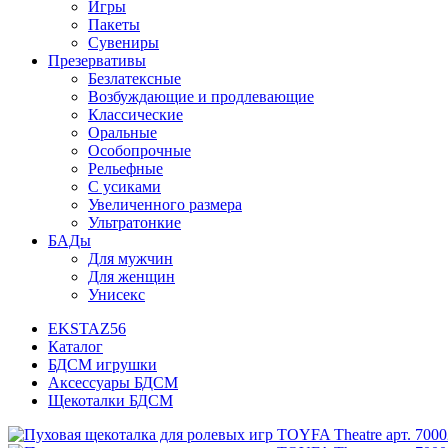
Игры
Пакеты
Сувениры
Презервативы
Безлатексные
Возбуждающие и продлевающие
Классические
Оральные
Особопрочные
Рельефные
С усиками
Увеличенного размера
Ультратонкие
БАДы
Для мужчин
Для женщин
Унисекс
EKSTAZ56
Каталог
БДСМ игрушки
Аксессуары БДСМ
Щекоталки БДСМ