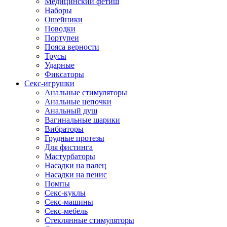
Медицинский фетиш
Наборы
Ошейники
Поводки
Портупеи
Пояса верности
Трусы
Ударные
Фиксаторы
Секс-игрушки
Анальные стимуляторы
Анальные цепочки
Анальный душ
Вагинальные шарики
Вибраторы
Грудные протезы
Для фистинга
Мастурбаторы
Насадки на палец
Насадки на пенис
Помпы
Секс-куклы
Секс-машины
Секс-мебель
Стеклянные стимуляторы